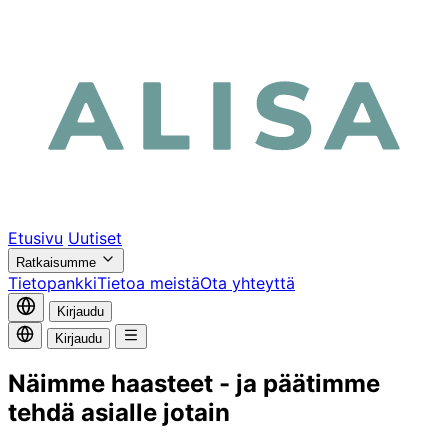
Etusivu
Uutiset
Ratkaisumme
Tietopankki
Tietoa meistä
Ota yhteyttä
Kirjaudu
Kirjaudu
Näimme haasteet - ja päätimme
tehdä asialle jotain