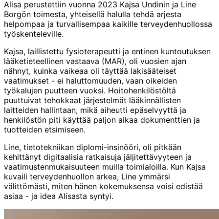
Alisa perustettiin vuonna 2023 Kajsa Undinin ja Line
Borgön toimesta, yhteisellä halulla tehdä arjesta
helpompaa ja turvallisempaa kaikille terveydenhuollossa
työskenteleville.
Kajsa, laillistettu fysioterapeutti ja entinen kuntoutuksen
lääketieteellinen vastaava (MAR), oli vuosien ajan
nähnyt, kuinka vaikeaa oli täyttää lakisääteiset
vaatimukset - ei haluttomuuden, vaan oikeiden
työkalujen puutteen vuoksi. Hoitohenkilöstöltä
puuttuivat tehokkaat järjestelmät lääkinnällisten
laitteiden hallintaan, mikä aiheutti epäselvyyttä ja
henkilöstön piti käyttää paljon aikaa dokumenttien ja
tuotteiden etsimiseen.
Line, tietotekniikan diplomi-insinööri, oli pitkään
kehittänyt digitaalisia ratkaisuja jäljitettävyyteen ja
vaatimustenmukaisuuteen muilla toimialoilla. Kun Kajsa
kuvaili terveydenhuollon arkea, Line ymmärsi
välittömästi, miten hänen kokemuksensa voisi edistää
asiaa - ja idea Alisasta syntyi.