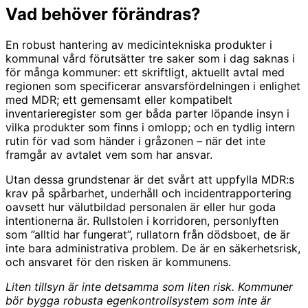
Vad behöver förändras?
En robust hantering av medicintekniska produkter i
kommunal vård förutsätter tre saker som i dag saknas i
för många kommuner: ett skriftligt, aktuellt avtal med
regionen som specificerar ansvarsfördelningen i enlighet
med MDR; ett gemensamt eller kompatibelt
inventarieregister som ger båda parter löpande insyn i
vilka produkter som finns i omlopp; och en tydlig intern
rutin för vad som händer i gråzonen – när det inte
framgår av avtalet vem som har ansvar.
Utan dessa grundstenar är det svårt att uppfylla MDR:s
krav på spårbarhet, underhåll och incidentrapportering
oavsett hur välutbildad personalen är eller hur goda
intentionerna är. Rullstolen i korridoren, personlyften
som ”alltid har fungerat”, rullatorn från dödsboet, de är
inte bara administrativa problem. De är en säkerhetsrisk,
och ansvaret för den risken är kommunens.
Liten tillsyn är inte detsamma som liten risk. Kommuner
bör bygga robusta egenkontrollsystem som inte är