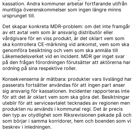
kassation. Andra kommuner arbetar fortfarande utifrån
muntliga överenskommelser som ingen längre minns
ursprunget till.
Det skapar konkreta MDR-problem: om det inte framgår
av ett avtal vem som är ansvarig distributör eller
vårdgivare för en viss produkt, är det oklart vem som
ska kontrollera CE-märkning vid ankomst, vem som ska
genomföra besiktning och vem som ska anmäla till
Läkemedelsverket vid en incident. MDR ger inget svar
på den frågan förordningen förutsätter att aktörerna har
ordning på sina respektive roller.
Konsekvenserna är mätbara: produkter vars livslängd har
passerats fortsätter användas för att ingen part anser
sig ansvarig för kassationen. Incidenter rapporteras inte
för att det är oklart vem som ska göra det. Besiktningar
uteblir för att serviceavtalet tecknades av regionen men
produkten nu används i kommunal regi. Det är precis
den typ av otydlighet som Riksrevisionen pekade på och
som börjar i samma korridorer, hem och boenden som vi
beskrev i inledningen.