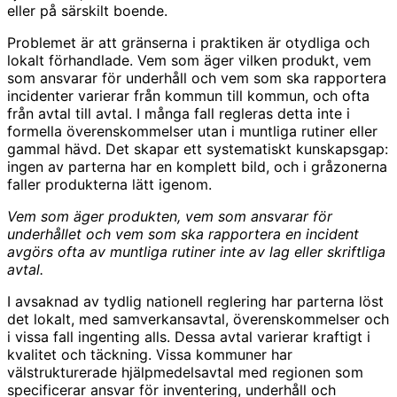
eller på särskilt boende.
Problemet är att gränserna i praktiken är otydliga och
lokalt förhandlade. Vem som äger vilken produkt, vem
som ansvarar för underhåll och vem som ska rapportera
incidenter varierar från kommun till kommun, och ofta
från avtal till avtal. I många fall regleras detta inte i
formella överenskommelser utan i muntliga rutiner eller
gammal hävd. Det skapar ett systematiskt kunskapsgap:
ingen av parterna har en komplett bild, och i gråzonerna
faller produkterna lätt igenom.
Vem som äger produkten, vem som ansvarar för
underhållet och vem som ska rapportera en incident
avgörs ofta av muntliga rutiner inte av lag eller skriftliga
avtal.
I avsaknad av tydlig nationell reglering har parterna löst
det lokalt, med samverkansavtal, överenskommelser och
i vissa fall ingenting alls. Dessa avtal varierar kraftigt i
kvalitet och täckning. Vissa kommuner har
välstrukturerade hjälpmedelsavtal med regionen som
specificerar ansvar för inventering, underhåll och