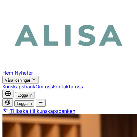
Hem
Nyheter
Våra lösningar
Kunskapsbank
Om oss
Kontakta oss
Logga in
Logga in
Tillbaka till kunskapsbanken