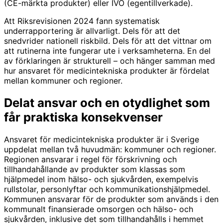
(CE-märkta produkter) eller IVO (egentillverkade).
Att Riksrevisionen 2024 fann systematisk
underrapportering är allvarligt. Dels för att det
snedvrider nationell riskbild. Dels för att det vittnar om
att rutinerna inte fungerar ute i verksamheterna. En del
av förklaringen är strukturell – och hänger samman med
hur ansvaret för medicintekniska produkter är fördelat
mellan kommuner och regioner.
Delat ansvar och en otydlighet som
får praktiska konsekvenser
Ansvaret för medicintekniska produkter är i Sverige
uppdelat mellan två huvudmän: kommuner och regioner.
Regionen ansvarar i regel för förskrivning och
tillhandahållande av produkter som klassas som
hjälpmedel inom hälso- och sjukvården, exempelvis
rullstolar, personlyftar och kommunikationshjälpmedel.
Kommunen ansvarar för de produkter som används i den
kommunalt finansierade omsorgen och hälso- och
sjukvården, inklusive det som tillhandahålls i hemmet