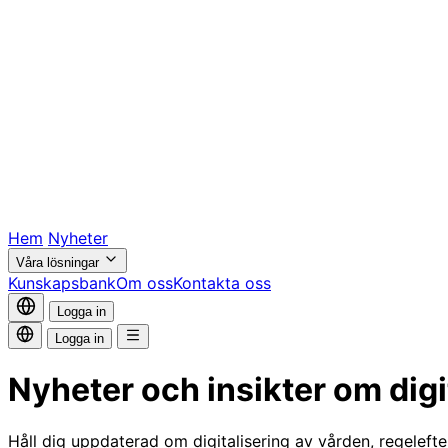
Hem
Nyheter
Våra lösningar
Kunskapsbank
Om oss
Kontakta oss
Logga in
Logga in
Nyheter och insikter om digi
Håll dig uppdaterad om digitalisering av vården, regelefte