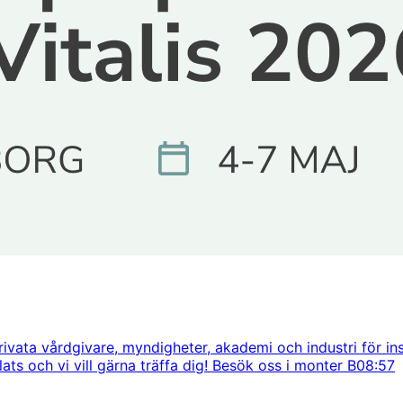
rivata vårdgivare, myndigheter, akademi och industri för i
ts och vi vill gärna träffa dig! Besök oss i monter B08:57