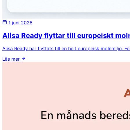
1 juni 2026
Alisa Ready flyttar till europeiskt mol
Alisa Ready har flyttats till en helt europeisk molnmiljö.
Läs mer