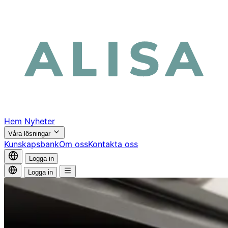
Hem
Nyheter
Våra lösningar
Kunskapsbank
Om oss
Kontakta oss
Logga in
Logga in