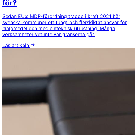
för?
Sedan EU:s MDR-förordning trädde i kraft 2021 bär
svenska kommuner ett tungt och flerskiktat ansvar för
hjälpmedel och medicinteknisk utrustning. Många
verksamheter vet inte var gränserna går.
Läs artikeln