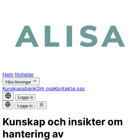
Hem
Nyheter
Våra lösningar
Kunskapsbank
Om oss
Kontakta oss
Logga in
Logga in
Kunskap och insikter om
hantering av