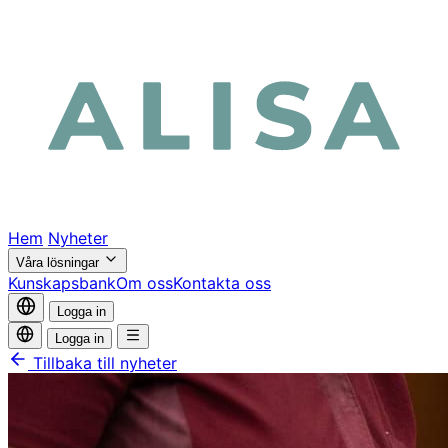
Hem
Nyheter
Våra lösningar
Kunskapsbank
Om oss
Kontakta oss
Logga in
Logga in
Tillbaka till nyheter