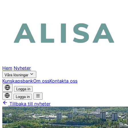
Hem
Nyheter
Våra lösningar
Kunskapsbank
Om oss
Kontakta oss
Logga in
Logga in
Tillbaka till nyheter