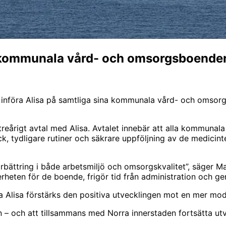
la kommunala vård- och omsorgsboende
införa Alisa på samtliga sina kommunala vård- och omsorgs
 treårigt avtal med Alisa. Avtalet innebär att alla kommun
ck, tydligare rutiner och säkrare uppföljning av de medici
bättring i både arbetsmiljö och omsorgskvalitet”, säger Mal
heten för de boende, frigör tid från administration och ge
öra Alisa förstärks den positiva utvecklingen mot en mer mo
en – och att tillsammans med Norra innerstaden fortsätta u