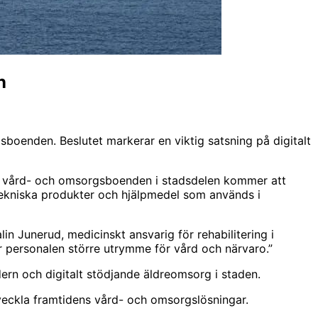
n
boenden. Beslutet markerar en viktig satsning på digitalt
ala vård- och omsorgsboenden i stadsdelen kommer att
ntekniska produkter och hjälpmedel som används i
in Junerud, medicinskt ansvarig för rehabilitering i
r personalen större utrymme för vård och närvaro.”
dern och digitalt stödjande äldreomsorg i staden.
tveckla framtidens vård- och omsorgslösningar.