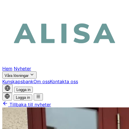
Hem
Nyheter
Våra lösningar
Kunskapsbank
Om oss
Kontakta oss
Logga in
Logga in
Tillbaka till nyheter