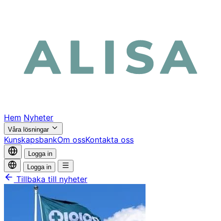
Hem
Nyheter
Våra lösningar
Kunskapsbank
Om oss
Kontakta oss
Logga in
Logga in
Tillbaka till nyheter