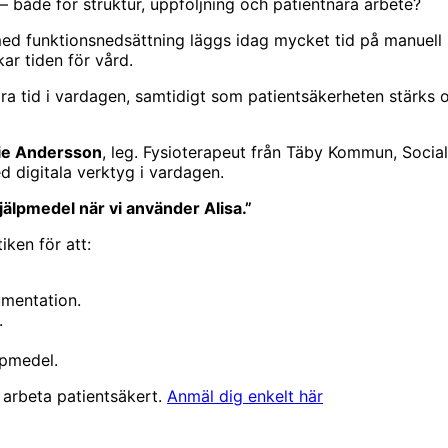
 – både för struktur, uppföljning och patientnära arbete?
 funktionsnedsättning läggs idag mycket tid på manuell h
kar tiden för vård.
igöra tid i vardagen, samtidigt som patientsäkerheten stärks
ie Andersson
, leg. Fysioterapeut från Täby Kommun, Socia
ed digitala verktyg i vardagen.
hjälpmedel när vi använder Alisa.”
iken för att:
umentation.
.
lpmedel.
h arbeta patientsäkert.
Anmäl dig enkelt här