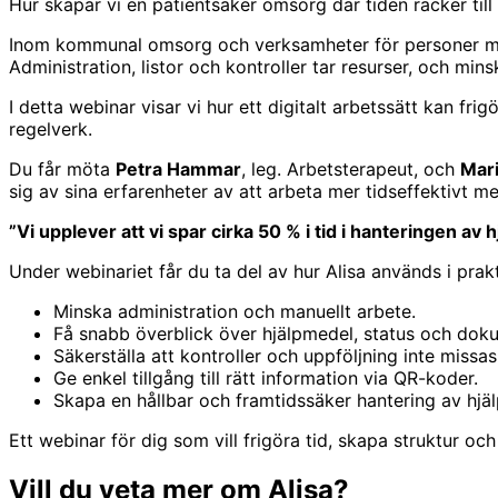
Hur skapar vi en patientsäker omsorg där tiden räcker till
Inom kommunal omsorg och verksamheter för personer med
Administration, listor och kontroller tar resurser, och mins
I detta webinar visar vi hur ett digitalt arbetssätt kan fr
regelverk.
Du får möta
Petra Hammar
, leg. Arbetsterapeut, och
Mar
sig av sina erfarenheter av att arbeta mer tidseffektivt m
”Vi upplever att vi spar cirka 50 % i tid i hanteringen av 
Under webinariet får du ta del av hur Alisa används i prakt
Minska administration och manuellt arbete.
Få snabb överblick över hjälpmedel, status och dok
Säkerställa att kontroller och uppföljning inte missas
Ge enkel tillgång till rätt information via QR-koder.
Skapa en hållbar och framtidssäker hantering av hjä
Ett webinar för dig som vill frigöra tid, skapa struktur oc
Vill du veta mer om Alisa?