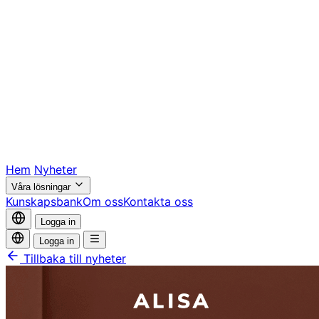
Hem
Nyheter
Våra lösningar
Kunskapsbank
Om oss
Kontakta oss
Logga in
Logga in
Tillbaka till nyheter