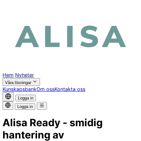
Hem
Nyheter
Våra lösningar
Kunskapsbank
Om oss
Kontakta oss
Logga in
Logga in
Alisa Ready - smidig
hantering av