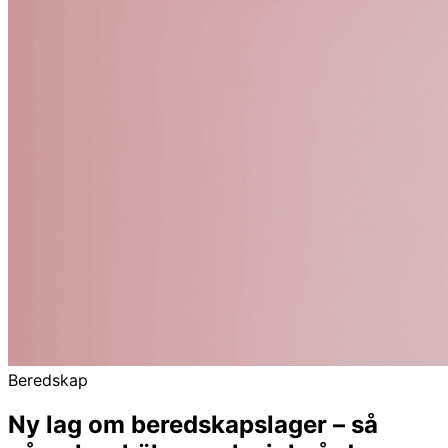
Beredskap
Ny lag om beredskapslager – så