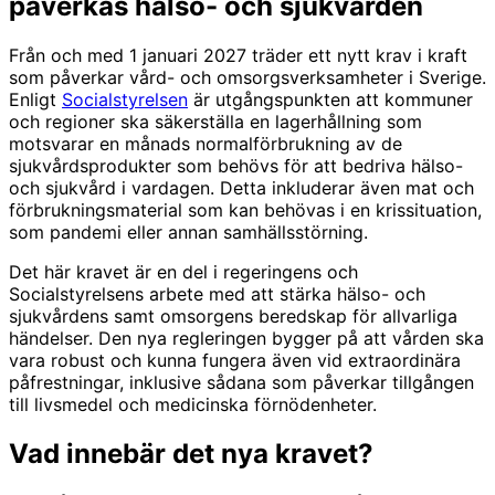
påverkas hälso- och sjukvården
Från och med 1 januari 2027 träder ett nytt krav i kraft
som påverkar vård- och omsorgsverksamheter i Sverige.
Enligt
Socialstyrelsen
är utgångspunkten att kommuner
och regioner ska säkerställa en lagerhållning som
motsvarar en månads normalförbrukning av de
sjukvårdsprodukter som behövs för att bedriva hälso-
och sjukvård i vardagen. Detta inkluderar även mat och
förbrukningsmaterial som kan behövas i en krissituation,
som pandemi eller annan samhällsstörning.
Det här kravet är en del i regeringens och
Socialstyrelsens arbete med att stärka hälso- och
sjukvårdens samt omsorgens beredskap för allvarliga
händelser. Den nya regleringen bygger på att vården ska
vara robust och kunna fungera även vid extraordinära
påfrestningar, inklusive sådana som påverkar tillgången
till livsmedel och medicinska förnödenheter.
Vad innebär det nya kravet?