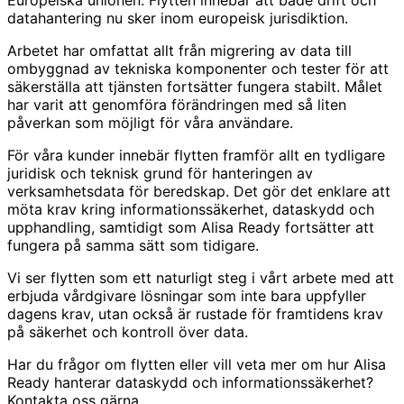
datahantering nu sker inom europeisk jurisdiktion.
Arbetet har omfattat allt från migrering av data till
ombyggnad av tekniska komponenter och tester för att
säkerställa att tjänsten fortsätter fungera stabilt. Målet
har varit att genomföra förändringen med så liten
påverkan som möjligt för våra användare.
För våra kunder innebär flytten framför allt en tydligare
juridisk och teknisk grund för hanteringen av
verksamhetsdata för beredskap. Det gör det enklare att
möta krav kring informationssäkerhet, dataskydd och
upphandling, samtidigt som Alisa Ready fortsätter att
fungera på samma sätt som tidigare.
Vi ser flytten som ett naturligt steg i vårt arbete med att
erbjuda vårdgivare lösningar som inte bara uppfyller
dagens krav, utan också är rustade för framtidens krav
på säkerhet och kontroll över data.
Har du frågor om flytten eller vill veta mer om hur Alisa
Ready hanterar dataskydd och informationssäkerhet?
Kontakta oss gärna.