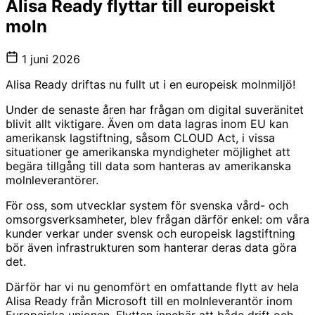
Alisa Ready flyttar till europeiskt
moln
1 juni 2026
Alisa Ready driftas nu fullt ut i en europeisk molnmiljö!
Under de senaste åren har frågan om digital suveränitet
blivit allt viktigare. Även om data lagras inom EU kan
amerikansk lagstiftning, såsom CLOUD Act, i vissa
situationer ge amerikanska myndigheter möjlighet att
begära tillgång till data som hanteras av amerikanska
molnleverantörer.
För oss, som utvecklar system för svenska vård- och
omsorgsverksamheter, blev frågan därför enkel: om våra
kunder verkar under svensk och europeisk lagstiftning
bör även infrastrukturen som hanterar deras data göra
det.
Därför har vi nu genomfört en omfattande flytt av hela
Alisa Ready från Microsoft till en molnleverantör inom
Europeiska unionen. Flytten innebär att både drift och