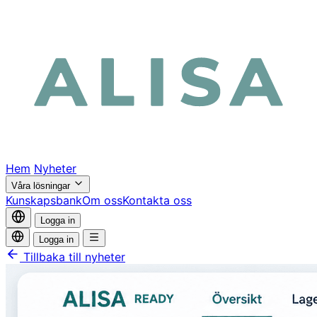
Hem
Nyheter
Våra lösningar
Kunskapsbank
Om oss
Kontakta oss
Logga in
Logga in
Tillbaka till nyheter